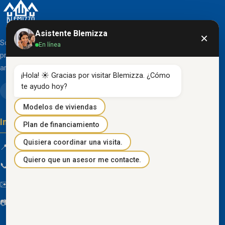
Asistente Blemizza
×
Somos una organización líder en el desarrollo de
En línea
proyectos inmobiliarios que destacan por su diseño
arquitectónico clásico y acabados de primera línea.
¡Hola! ☀️ Gracias por visitar Blemizza. ¿Cómo 
te ayudo hoy?
Modelos de viviendas
Información de contacto
Plan de financiamiento
Quisiera coordinar una visita.
📍 Km 85 Vía Progreso, Playas, Guayas, Ecuador
Quiero que un asesor me contacte.
📞
096 934 4318
✉️
blemizza@gmail.com
📷
@blemizza_inmobiliaria