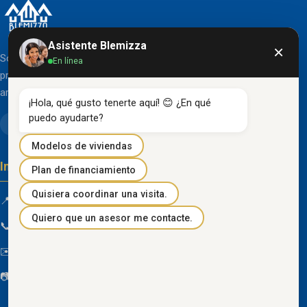
Asistente Blemizza
×
Somos una organización líder en el desarrollo de
En línea
proyectos inmobiliarios que destacan por su diseño
arquitectónico clásico y acabados de primera línea.
¡Hola, qué gusto tenerte aquí! 😊 ¿En qué 
puedo ayudarte?
Modelos de viviendas
Información de contacto
Plan de financiamiento
Quisiera coordinar una visita.
📍 Km 85 Vía Progreso, Playas, Guayas, Ecuador
Quiero que un asesor me contacte.
📞
096 934 4318
✉️
blemizza@gmail.com
📷
@blemizza_inmobiliaria