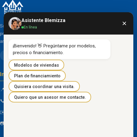
Asistente Blemizza
×
Somos una organización líder en el desarrollo de
En línea
proyectos inmobiliarios que destacan por su diseño
arquitectónico clásico y acabados de primera línea.
¡Bienvenido! 👋 Pregúntame por modelos, 
precios o financiamiento.
Modelos de viviendas
Información de contacto
Plan de financiamiento
Quisiera coordinar una visita.
📍 Km 85 Vía Progreso, Playas, Guayas, Ecuador
Quiero que un asesor me contacte.
📞
096 934 4318
✉️
blemizza@gmail.com
📷
@blemizza_inmobiliaria