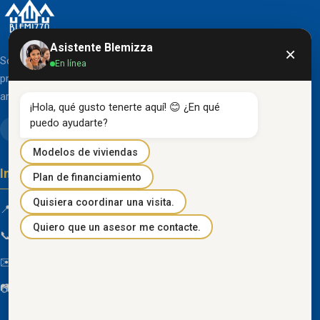
Asistente Blemizza
×
Somos una organización líder en el desarrollo de
En línea
proyectos inmobiliarios que destacan por su diseño
arquitectónico clásico y acabados de primera línea.
¡Hola, qué gusto tenerte aquí! 😊 ¿En qué 
puedo ayudarte?
Modelos de viviendas
Información de contacto
Plan de financiamiento
Quisiera coordinar una visita.
📍 Km 85 Vía Progreso, Playas, Guayas, Ecuador
Quiero que un asesor me contacte.
📞
096 934 4318
✉️
blemizza@gmail.com
📷
@blemizza_inmobiliaria