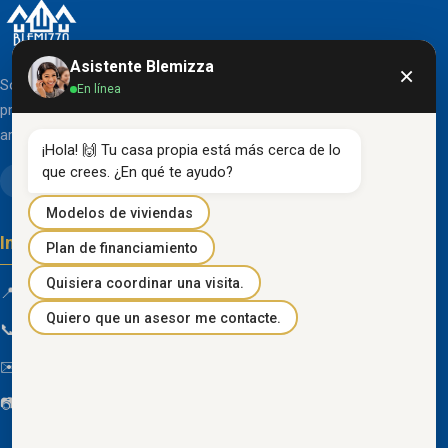
Asistente Blemizza
×
Somos una organización líder en el desarrollo de
En línea
proyectos inmobiliarios que destacan por su diseño
arquitectónico clásico y acabados de primera línea.
¡Hola! 🙌 Tu casa propia está más cerca de lo 
que crees. ¿En qué te ayudo?
Modelos de viviendas
Información de contacto
Plan de financiamiento
Quisiera coordinar una visita.
📍 Km 85 Vía Progreso, Playas, Guayas, Ecuador
Quiero que un asesor me contacte.
📞
096 934 4318
✉️
blemizza@gmail.com
📷
@blemizza_inmobiliaria