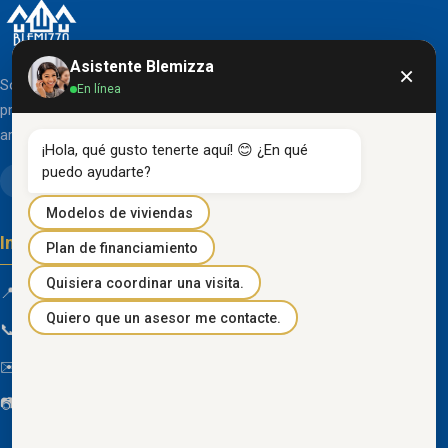
Asistente Blemizza
×
Somos una organización líder en el desarrollo de
En línea
proyectos inmobiliarios que destacan por su diseño
arquitectónico clásico y acabados de primera línea.
¡Hola, qué gusto tenerte aquí! 😊 ¿En qué 
puedo ayudarte?
Modelos de viviendas
Información de contacto
Plan de financiamiento
Quisiera coordinar una visita.
📍 Km 85 Vía Progreso, Playas, Guayas, Ecuador
Quiero que un asesor me contacte.
📞
096 934 4318
✉️
blemizza@gmail.com
📷
@blemizza_inmobiliaria