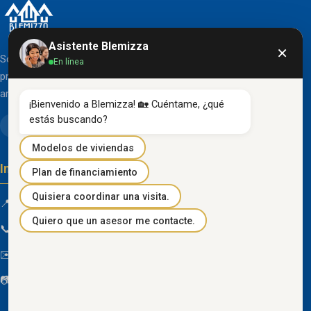
Asistente Blemizza
×
Somos una organización líder en el desarrollo de
En línea
proyectos inmobiliarios que destacan por su diseño
arquitectónico clásico y acabados de primera línea.
¡Bienvenido a Blemizza! 🏡 Cuéntame, ¿qué 
estás buscando?
Modelos de viviendas
Información de contacto
Plan de financiamiento
Quisiera coordinar una visita.
📍 Km 85 Vía Progreso, Playas, Guayas, Ecuador
Quiero que un asesor me contacte.
📞
096 934 4318
✉️
blemizza@gmail.com
📷
@blemizza_inmobiliaria