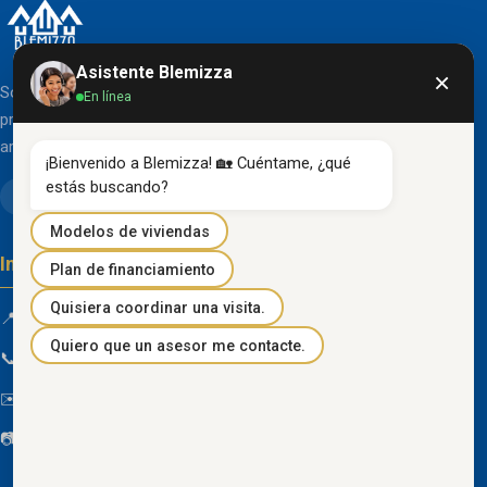
Asistente Blemizza
×
Somos una organización líder en el desarrollo de
En línea
proyectos inmobiliarios que destacan por su diseño
arquitectónico clásico y acabados de primera línea.
¡Bienvenido a Blemizza! 🏡 Cuéntame, ¿qué 
estás buscando?
Modelos de viviendas
Información de contacto
Plan de financiamiento
Quisiera coordinar una visita.
📍 Km 85 Vía Progreso, Playas, Guayas, Ecuador
Quiero que un asesor me contacte.
📞
096 934 4318
✉️
blemizza@gmail.com
📷
@blemizza_inmobiliaria