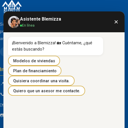
Asistente Blemizza
×
Somos una organización líder en el desarrollo de
En línea
proyectos inmobiliarios que destacan por su diseño
arquitectónico clásico y acabados de primera línea.
¡Bienvenido a Blemizza! 🏡 Cuéntame, ¿qué 
estás buscando?
Modelos de viviendas
Información de contacto
Plan de financiamiento
Quisiera coordinar una visita.
📍 Km 85 Vía Progreso, Playas, Guayas, Ecuador
Quiero que un asesor me contacte.
📞
096 934 4318
✉️
blemizza@gmail.com
📷
@blemizza_inmobiliaria