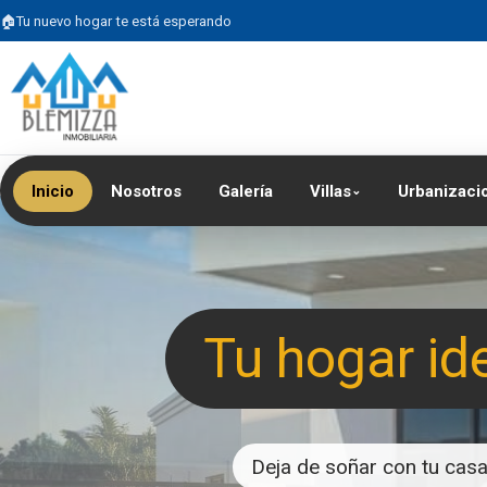
Tu nuevo hogar te está esperando
Inicio
Nosotros
Galería
Villas
Urbanizaci
⌄
Tu hogar id
Deja de soñar con tu casa 