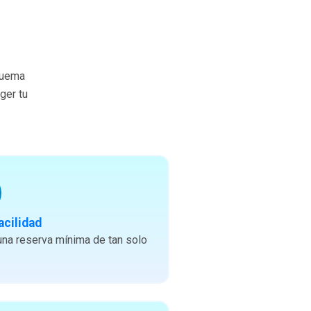
quema
ger tu
acilidad
na reserva mínima de tan solo