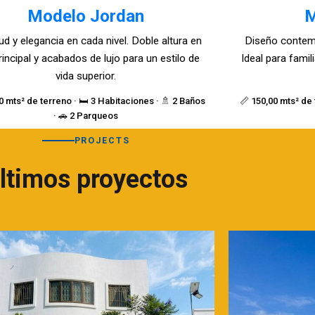
Modelo Jordan
M
ud y elegancia en cada nivel. Doble altura en
Diseño contem
rincipal y acabados de lujo para un estilo de
Ideal para fami
vida superior.
0 mts² de terreno · 🛏️ 3 Habitaciones · 🚿 2 Baños
📏 150,00 mts² de 
· 🚗 2 Parqueos
PROJECTS
ltimos proyectos