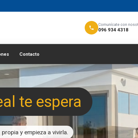
Comunícate con noso
096 934 4318
ones
Contacto
eal te espera
propia y empieza a vivirla.