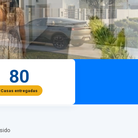
80
Casas entregadas
sido