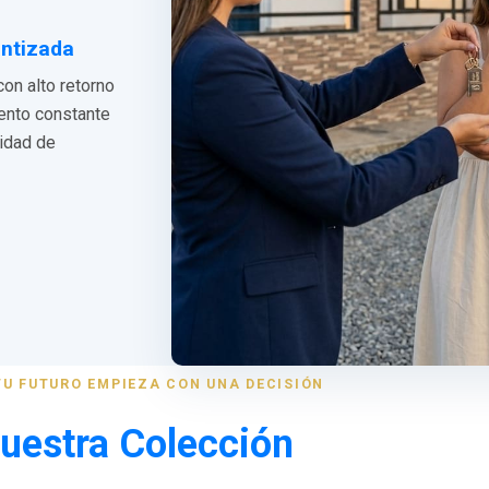
antizada
con alto retorno
iento constante
lidad de
TU FUTURO EMPIEZA CON UNA DECISIÓN
uestra Colección