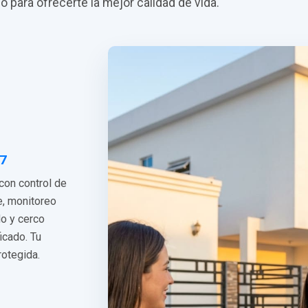
do para ofrecerte la mejor calidad de vida.
/7
 con control de
e, monitoreo
do y cerco
ficado. Tu
rotegida.