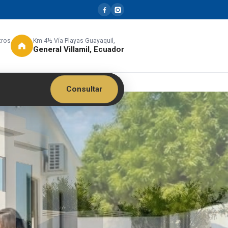
tros
Km 4½ Vía Playas Guayaquil,
General Villamil, Ecuador
Consultar