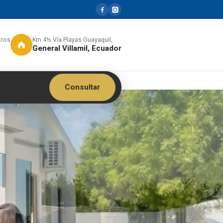
tros
Km 4½ Vía Playas Guayaquil,
General Villamil, Ecuador
Consultar