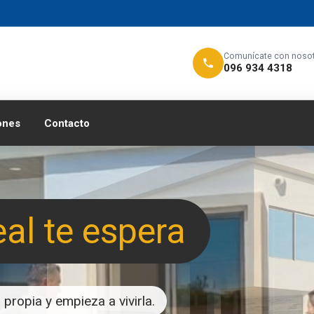
Comunícate con noso
096 934 4318
ones
Contacto
eal te espera
propia y empieza a vivirla.