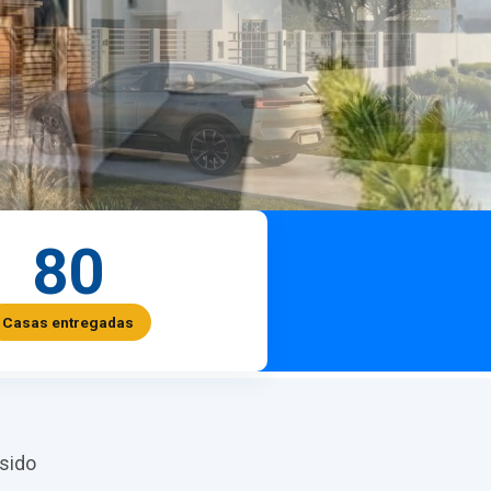
80
Casas entregadas
sido