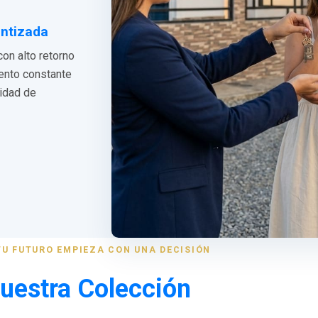
antizada
con alto retorno
iento constante
lidad de
TU FUTURO EMPIEZA CON UNA DECISIÓN
uestra Colección