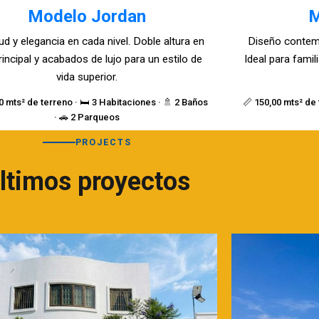
Modelo Jordan
M
ud y elegancia en cada nivel. Doble altura en
Diseño contem
rincipal y acabados de lujo para un estilo de
Ideal para fami
vida superior.
0 mts² de terreno · 🛏️ 3 Habitaciones · 🚿 2 Baños
📏 150,00 mts² de 
· 🚗 2 Parqueos
PROJECTS
ltimos proyectos