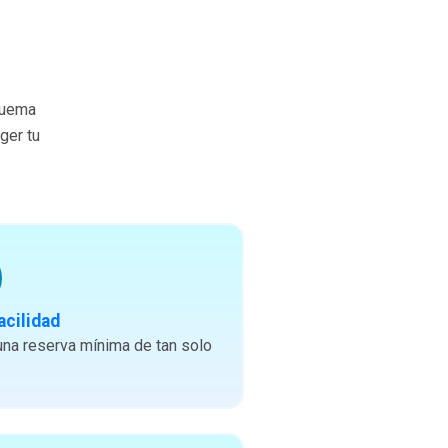
quema
ger tu
acilidad
na reserva mínima de tan solo