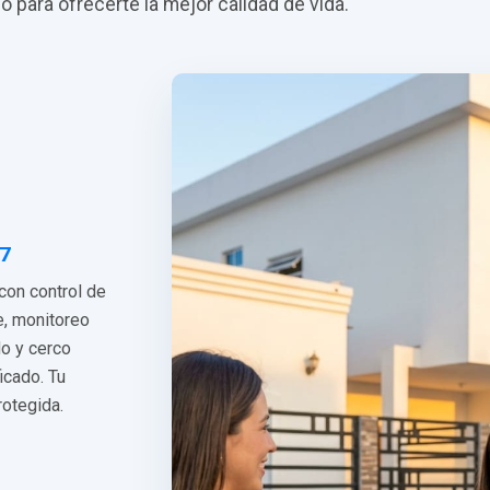
do para ofrecerte la mejor calidad de vida.
/7
 con control de
e, monitoreo
do y cerco
ficado. Tu
rotegida.