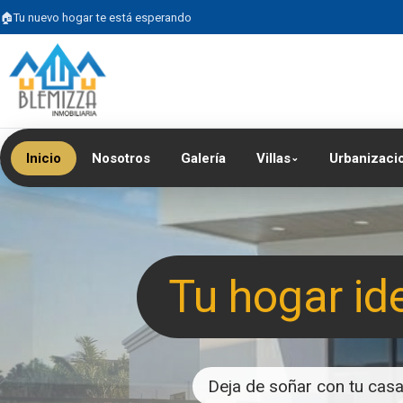
Tu nuevo hogar te está esperando
Inicio
Nosotros
Galería
Villas
Urbanizaci
⌄
Tu hogar id
Deja de soñar con tu casa 