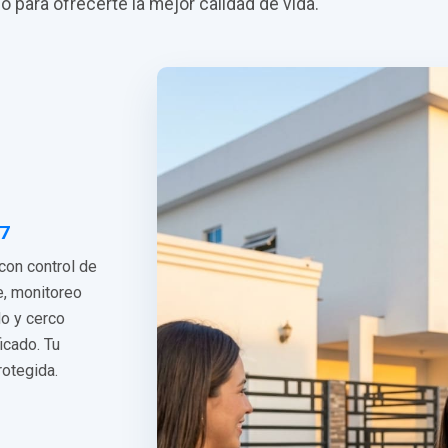
do para ofrecerte la mejor calidad de vida.
/7
 con control de
e, monitoreo
do y cerco
ficado. Tu
rotegida.