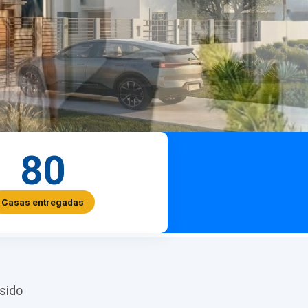
80
Casas entregadas
sido