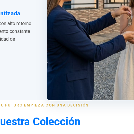
antizada
con alto retorno
iento constante
lidad de
TU FUTURO EMPIEZA CON UNA DECISIÓN
uestra Colección