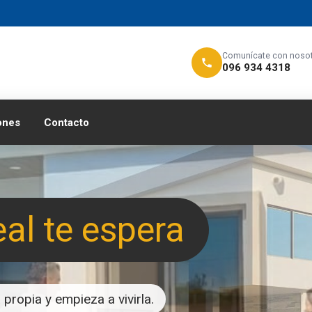
Comunícate con noso
096 934 4318
ones
Contacto
eal te espera
propia y empieza a vivirla.