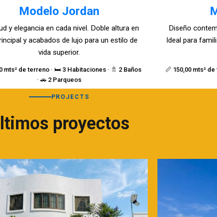
Modelo Jordan
M
ud y elegancia en cada nivel. Doble altura en
Diseño contem
rincipal y acabados de lujo para un estilo de
Ideal para fami
vida superior.
0 mts² de terreno · 🛏️ 3 Habitaciones · 🚿 2 Baños
📏 150,00 mts² de 
· 🚗 2 Parqueos
PROJECTS
ltimos proyectos