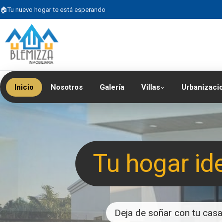
Tu nuevo hogar te está esperando
Inicio
Nosotros
Galería
Villas
Urbanizaci
⌄
Tu hogar id
Deja de soñar con tu casa 