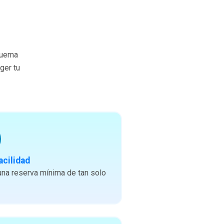
quema
ger tu
acilidad
na reserva mínima de tan solo