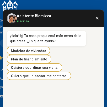
Asistente Blemizza
×
Somos una organización líder en el desarrollo de
En línea
proyectos inmobiliarios que destacan por su diseño
arquitectónico clásico y acabados de primera línea.
¡Hola! 🙌 Tu casa propia está más cerca de lo 
que crees. ¿En qué te ayudo?
Modelos de viviendas
Información de contacto
Plan de financiamiento
Quisiera coordinar una visita.
📍 Km 85 Vía Progreso, Playas, Guayas, Ecuador
Quiero que un asesor me contacte.
📞
096 934 4318
✉️
blemizza@gmail.com
📷
@blemizza_inmobiliaria