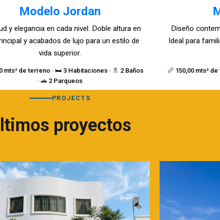
Modelo Jordan
M
ud y elegancia en cada nivel. Doble altura en
Diseño contem
rincipal y acabados de lujo para un estilo de
Ideal para fami
vida superior.
0 mts² de terreno · 🛏️ 3 Habitaciones · 🚿 2 Baños
📏 150,00 mts² de 
· 🚗 2 Parqueos
PROJECTS
ltimos proyectos