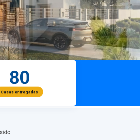
80
Casas entregadas
sido