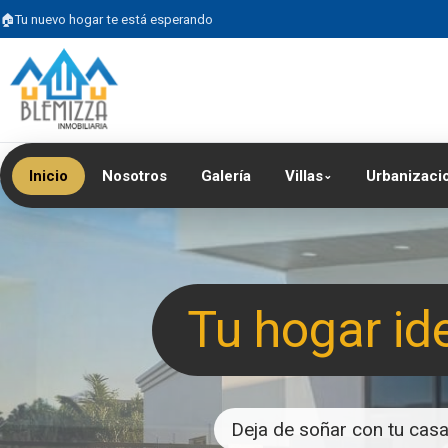
Tu nuevo hogar te está esperando
Inicio
Nosotros
Galería
Villas
Urbanizaci
⌄
Tu hogar id
Deja de soñar con tu casa 