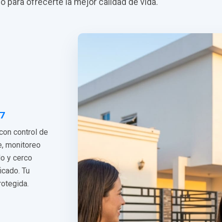
do para ofrecerte la mejor calidad de vida.
/7
 con control de
e, monitoreo
do y cerco
ficado. Tu
rotegida.