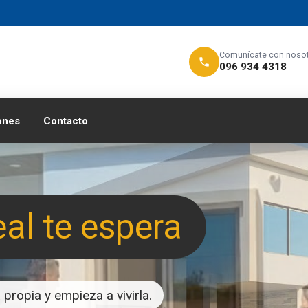
Comunícate con noso
096 934 4318
ones
Contacto
eal te espera
propia y empieza a vivirla.