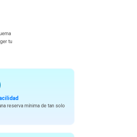
quema
ger tu
acilidad
na reserva mínima de tan solo