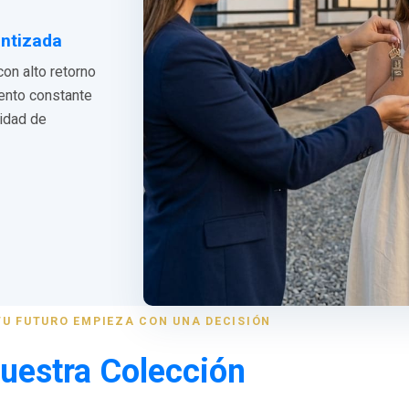
antizada
con alto retorno
iento constante
lidad de
TU FUTURO EMPIEZA CON UNA DECISIÓN
uestra Colección