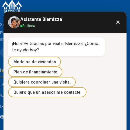
Asistente Blemizza
×
Somos una organización líder en el desarrollo de
En línea
proyectos inmobiliarios que destacan por su diseño
arquitectónico clásico y acabados de primera línea.
¡Hola! ☀️ Gracias por visitar Blemizza. ¿Cómo 
te ayudo hoy?
Modelos de viviendas
Información de contacto
Plan de financiamiento
Quisiera coordinar una visita.
📍 Km 85 Vía Progreso, Playas, Guayas, Ecuador
Quiero que un asesor me contacte.
📞
096 934 4318
✉️
blemizza@gmail.com
📷
@blemizza_inmobiliaria