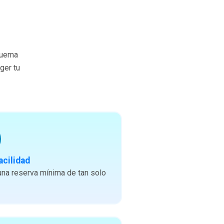
quema
ger tu
acilidad
na reserva mínima de tan solo