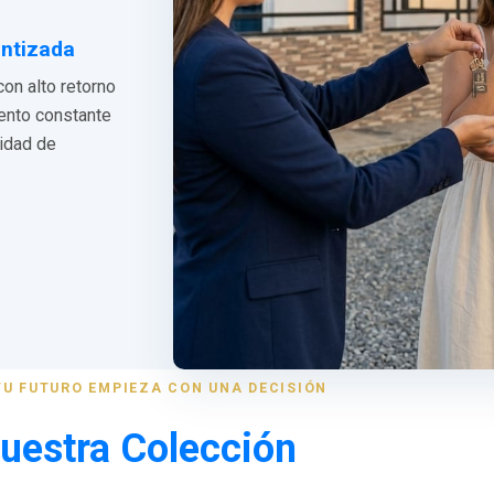
antizada
con alto retorno
iento constante
lidad de
TU FUTURO EMPIEZA CON UNA DECISIÓN
uestra Colección