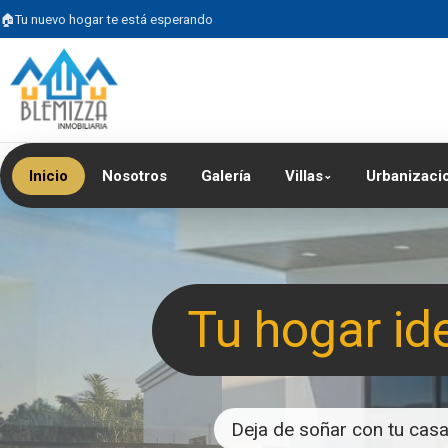
Tu nuevo hogar te está esperando
Inicio
Nosotros
Galería
Villas
Urbanizaci
⌄
Tu hogar id
Deja de soñar con tu casa 