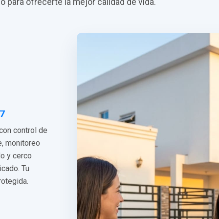
do para ofrecerte la mejor calidad de vida.
/7
 con control de
e, monitoreo
do y cerco
ficado. Tu
rotegida.