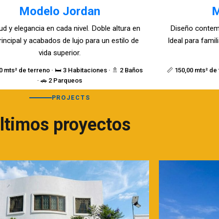
Modelo Jordan
M
ud y elegancia en cada nivel. Doble altura en
Diseño contem
rincipal y acabados de lujo para un estilo de
Ideal para fami
vida superior.
0 mts² de terreno · 🛏️ 3 Habitaciones · 🚿 2 Baños
📏 150,00 mts² de 
· 🚗 2 Parqueos
PROJECTS
ltimos proyectos