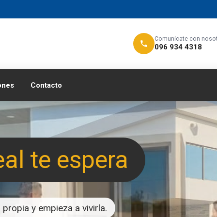
Comunícate con noso
096 934 4318
ones
Contacto
eal te espera
propia y empieza a vivirla.