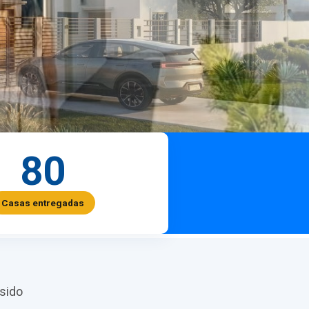
80
Casas entregadas
sido