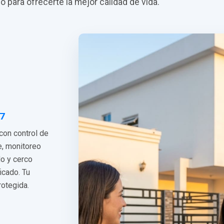
do para ofrecerte la mejor calidad de vida.
/7
 con control de
e, monitoreo
do y cerco
ficado. Tu
rotegida.