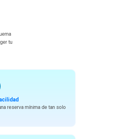
quema
ger tu
acilidad
na reserva mínima de tan solo