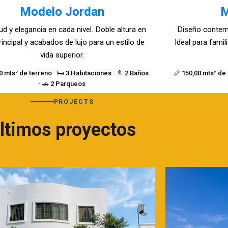
Modelo Jordan
M
ud y elegancia en cada nivel. Doble altura en
Diseño contem
rincipal y acabados de lujo para un estilo de
Ideal para fami
vida superior.
0 mts² de terreno · 🛏️ 3 Habitaciones · 🚿 2 Baños
📏 150,00 mts² de 
· 🚗 2 Parqueos
PROJECTS
ltimos proyectos