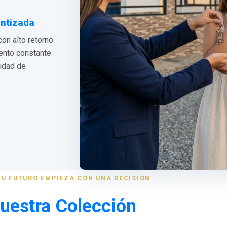
antizada
con alto retorno
iento constante
lidad de
TU FUTURO EMPIEZA CON UNA DECISIÓN
uestra Colección