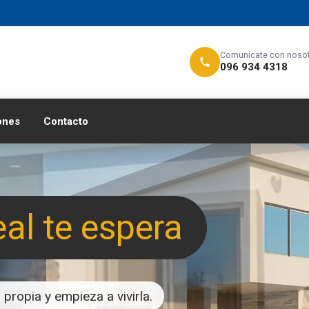
Comunícate con noso
096 934 4318
ones
Contacto
eal te espera
propia y empieza a vivirla.