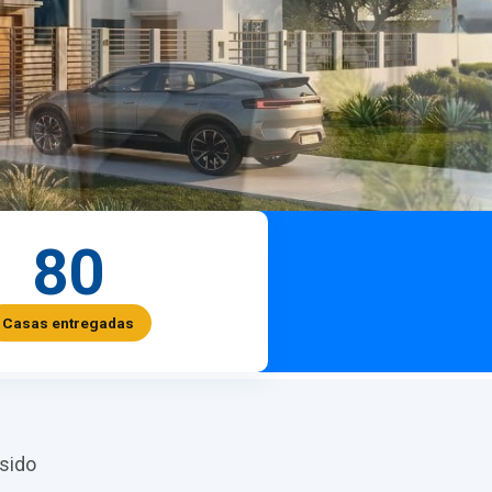
80
Casas entregadas
sido