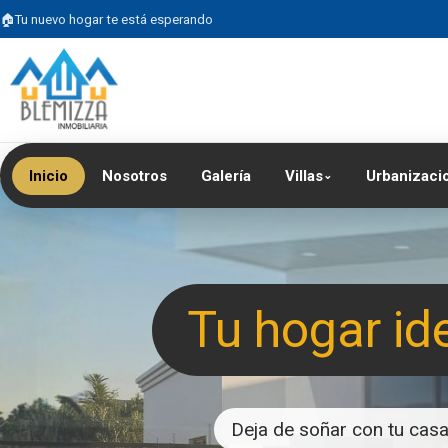
Tu nuevo hogar te está esperando
Inicio
Nosotros
Galería
Villas
Urbanizaci
⌄
Tu hogar id
Deja de soñar con tu casa 