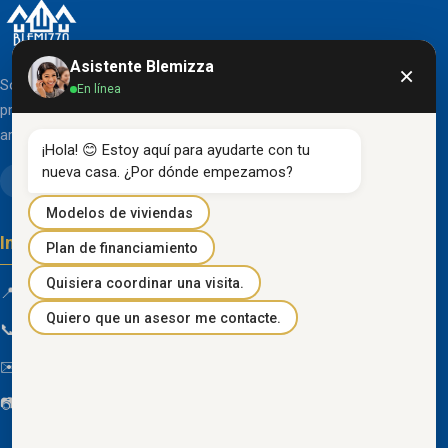
Asistente Blemizza
×
Somos una organización líder en el desarrollo de
En línea
proyectos inmobiliarios que destacan por su diseño
arquitectónico clásico y acabados de primera línea.
¡Hola! 😊 Estoy aquí para ayudarte con tu 
nueva casa. ¿Por dónde empezamos?
Modelos de viviendas
Información de contacto
Plan de financiamiento
Quisiera coordinar una visita.
📍 Km 85 Vía Progreso, Playas, Guayas, Ecuador
Quiero que un asesor me contacte.
📞
096 934 4318
✉️
blemizza@gmail.com
📷
@blemizza_inmobiliaria