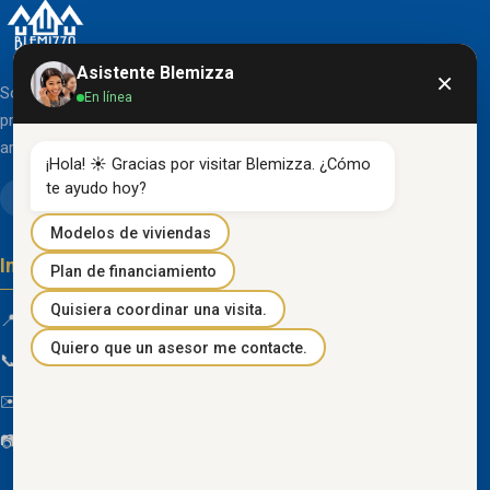
Asistente Blemizza
×
Somos una organización líder en el desarrollo de
En línea
proyectos inmobiliarios que destacan por su diseño
arquitectónico clásico y acabados de primera línea.
¡Hola! ☀️ Gracias por visitar Blemizza. ¿Cómo 
te ayudo hoy?
Modelos de viviendas
Información de contacto
Plan de financiamiento
Quisiera coordinar una visita.
📍 Km 85 Vía Progreso, Playas, Guayas, Ecuador
Quiero que un asesor me contacte.
📞
096 934 4318
✉️
blemizza@gmail.com
📷
@blemizza_inmobiliaria