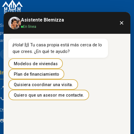
Asistente Blemizza
×
Somos una organización líder en el desarrollo de
En línea
proyectos inmobiliarios que destacan por su diseño
arquitectónico clásico y acabados de primera línea.
¡Hola! 🙌 Tu casa propia está más cerca de lo 
que crees. ¿En qué te ayudo?
Modelos de viviendas
Información de contacto
Plan de financiamiento
Quisiera coordinar una visita.
📍 Km 85 Vía Progreso, Playas, Guayas, Ecuador
Quiero que un asesor me contacte.
📞
096 934 4318
✉️
blemizza@gmail.com
📷
@blemizza_inmobiliaria