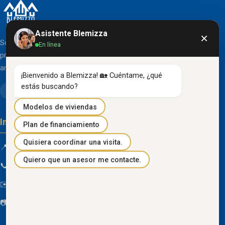
Asistente Blemizza
×
Somos una organización líder en el desarrollo de
En línea
proyectos inmobiliarios que destacan por su diseño
arquitectónico clásico y acabados de primera línea.
¡Bienvenido a Blemizza! 🏡 Cuéntame, ¿qué 
estás buscando?
Modelos de viviendas
Información de contacto
Plan de financiamiento
Quisiera coordinar una visita.
📍 Km 85 Vía Progreso, Playas, Guayas, Ecuador
Quiero que un asesor me contacte.
📞
096 934 4318
✉️
blemizza@gmail.com
📷
@blemizza_inmobiliaria