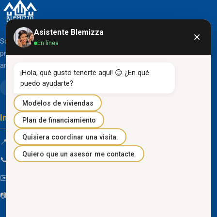
Asistente Blemizza
×
Somos una organización líder en el desarrollo de
En línea
proyectos inmobiliarios que destacan por su diseño
arquitectónico clásico y acabados de primera línea.
¡Hola, qué gusto tenerte aquí! 😊 ¿En qué 
puedo ayudarte?
Modelos de viviendas
Información de contacto
Plan de financiamiento
Quisiera coordinar una visita.
📍 Km 85 Vía Progreso, Playas, Guayas, Ecuador
Quiero que un asesor me contacte.
📞
096 934 4318
✉️
blemizza@gmail.com
📷
@blemizza_inmobiliaria