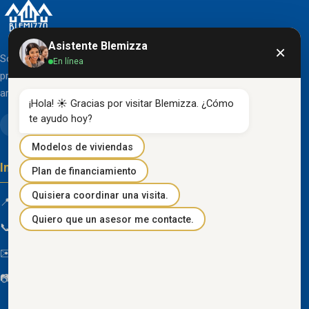
Asistente Blemizza
×
Somos una organización líder en el desarrollo de
En línea
proyectos inmobiliarios que destacan por su diseño
arquitectónico clásico y acabados de primera línea.
¡Hola! ☀️ Gracias por visitar Blemizza. ¿Cómo 
te ayudo hoy?
Modelos de viviendas
Información de contacto
Plan de financiamiento
Quisiera coordinar una visita.
📍 Km 85 Vía Progreso, Playas, Guayas, Ecuador
Quiero que un asesor me contacte.
📞
096 934 4318
✉️
blemizza@gmail.com
📷
@blemizza_inmobiliaria