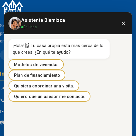
Asistente Blemizza
×
Somos una organización líder en el desarrollo de
En línea
proyectos inmobiliarios que destacan por su diseño
arquitectónico clásico y acabados de primera línea.
¡Hola! 🙌 Tu casa propia está más cerca de lo 
que crees. ¿En qué te ayudo?
Modelos de viviendas
Información de contacto
Plan de financiamiento
Quisiera coordinar una visita.
📍 Km 85 Vía Progreso, Playas, Guayas, Ecuador
Quiero que un asesor me contacte.
📞
096 934 4318
✉️
blemizza@gmail.com
📷
@blemizza_inmobiliaria