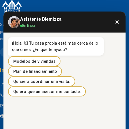
Asistente Blemizza
×
Somos una organización líder en el desarrollo de
En línea
proyectos inmobiliarios que destacan por su diseño
arquitectónico clásico y acabados de primera línea.
¡Hola! 🙌 Tu casa propia está más cerca de lo 
que crees. ¿En qué te ayudo?
Modelos de viviendas
Información de contacto
Plan de financiamiento
Quisiera coordinar una visita.
📍 Km 85 Vía Progreso, Playas, Guayas, Ecuador
Quiero que un asesor me contacte.
📞
096 934 4318
✉️
blemizza@gmail.com
📷
@blemizza_inmobiliaria