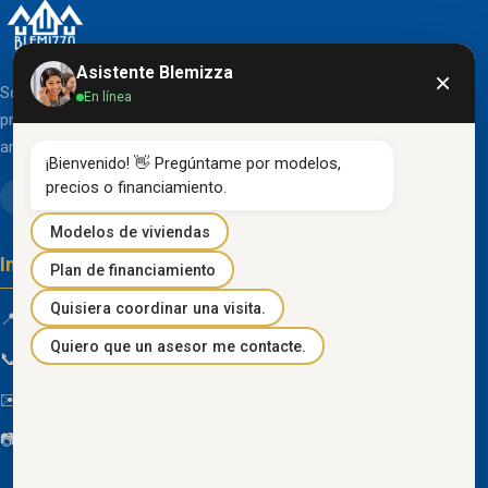
Asistente Blemizza
×
Somos una organización líder en el desarrollo de
En línea
proyectos inmobiliarios que destacan por su diseño
arquitectónico clásico y acabados de primera línea.
¡Bienvenido! 👋 Pregúntame por modelos, 
precios o financiamiento.
Modelos de viviendas
Información de contacto
Plan de financiamiento
Quisiera coordinar una visita.
📍 Km 85 Vía Progreso, Playas, Guayas, Ecuador
Quiero que un asesor me contacte.
📞
096 934 4318
✉️
blemizza@gmail.com
📷
@blemizza_inmobiliaria