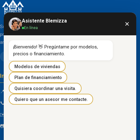
Asistente Blemizza
×
Somos una organización líder en el desarrollo de
En línea
proyectos inmobiliarios que destacan por su diseño
arquitectónico clásico y acabados de primera línea.
¡Bienvenido! 👋 Pregúntame por modelos, 
precios o financiamiento.
Modelos de viviendas
Información de contacto
Plan de financiamiento
Quisiera coordinar una visita.
📍 Km 85 Vía Progreso, Playas, Guayas, Ecuador
Quiero que un asesor me contacte.
📞
096 934 4318
✉️
blemizza@gmail.com
📷
@blemizza_inmobiliaria