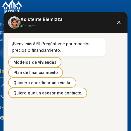
Asistente Blemizza
×
Somos una organización líder en el desarrollo de
En línea
proyectos inmobiliarios que destacan por su diseño
arquitectónico clásico y acabados de primera línea.
¡Bienvenido! 👋 Pregúntame por modelos, 
precios o financiamiento.
Modelos de viviendas
Información de contacto
Plan de financiamiento
Quisiera coordinar una visita.
📍 Km 85 Vía Progreso, Playas, Guayas, Ecuador
Quiero que un asesor me contacte.
📞
096 934 4318
✉️
blemizza@gmail.com
📷
@blemizza_inmobiliaria