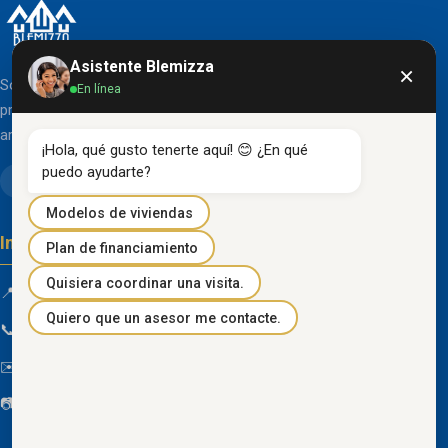
Asistente Blemizza
×
Somos una organización líder en el desarrollo de
En línea
proyectos inmobiliarios que destacan por su diseño
arquitectónico clásico y acabados de primera línea.
¡Hola, qué gusto tenerte aquí! 😊 ¿En qué 
puedo ayudarte?
Modelos de viviendas
Información de contacto
Plan de financiamiento
Quisiera coordinar una visita.
📍 Km 85 Vía Progreso, Playas, Guayas, Ecuador
Quiero que un asesor me contacte.
📞
096 934 4318
✉️
blemizza@gmail.com
📷
@blemizza_inmobiliaria