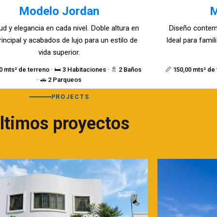
Modelo Jordan
M
ud y elegancia en cada nivel. Doble altura en
Diseño contem
rincipal y acabados de lujo para un estilo de
Ideal para fami
vida superior.
0 mts² de terreno · 🛏️ 3 Habitaciones · 🚿 2 Baños
📏 150,00 mts² de 
· 🚗 2 Parqueos
PROJECTS
ltimos proyectos