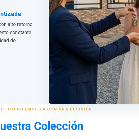
antizada
con alto retorno
iento constante
lidad de
TU FUTURO EMPIEZA CON UNA DECISIÓN
uestra Colección