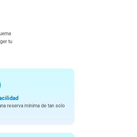
quema
ger tu
acilidad
na reserva mínima de tan solo