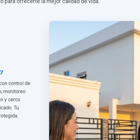
do para ofrecerte la mejor calidad de vida.
/7
 con control de
e, monitoreo
do y cerco
ficado. Tu
rotegida.