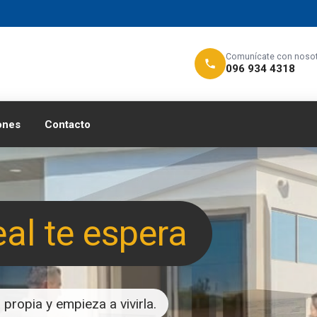
Comunícate con noso
096 934 4318
ones
Contacto
eal te espera
propia y empieza a vivirla.