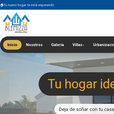
Tu nuevo hogar te está esperando
Inicio
Nosotros
Galería
Villas
Urbanizaci
⌄
Tu hogar id
Deja de soñar con tu casa 