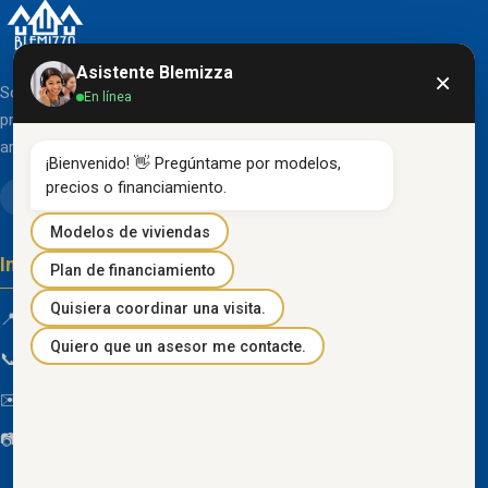
Asistente Blemizza
×
Somos una organización líder en el desarrollo de
En línea
proyectos inmobiliarios que destacan por su diseño
arquitectónico clásico y acabados de primera línea.
¡Bienvenido! 👋 Pregúntame por modelos, 
precios o financiamiento.
Modelos de viviendas
Información de contacto
Plan de financiamiento
Quisiera coordinar una visita.
📍 Km 85 Vía Progreso, Playas, Guayas, Ecuador
Quiero que un asesor me contacte.
📞
096 934 4318
✉️
blemizza@gmail.com
📷
@blemizza_inmobiliaria