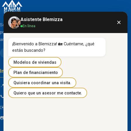
Asistente Blemizza
×
Somos una organización líder en el desarrollo de
En línea
proyectos inmobiliarios que destacan por su diseño
arquitectónico clásico y acabados de primera línea.
¡Bienvenido a Blemizza! 🏡 Cuéntame, ¿qué 
estás buscando?
Modelos de viviendas
Información de contacto
Plan de financiamiento
Quisiera coordinar una visita.
📍 Km 85 Vía Progreso, Playas, Guayas, Ecuador
Quiero que un asesor me contacte.
📞
096 934 4318
✉️
blemizza@gmail.com
📷
@blemizza_inmobiliaria