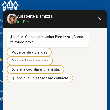
Asistente Blemizza
×
Somos una organización líder en el desarrollo de
En línea
proyectos inmobiliarios que destacan por su diseño
arquitectónico clásico y acabados de primera línea.
¡Hola! ☀️ Gracias por visitar Blemizza. ¿Cómo 
te ayudo hoy?
Modelos de viviendas
Información de contacto
Plan de financiamiento
Quisiera coordinar una visita.
📍 Km 85 Vía Progreso, Playas, Guayas, Ecuador
Quiero que un asesor me contacte.
📞
096 934 4318
✉️
blemizza@gmail.com
📷
@blemizza_inmobiliaria