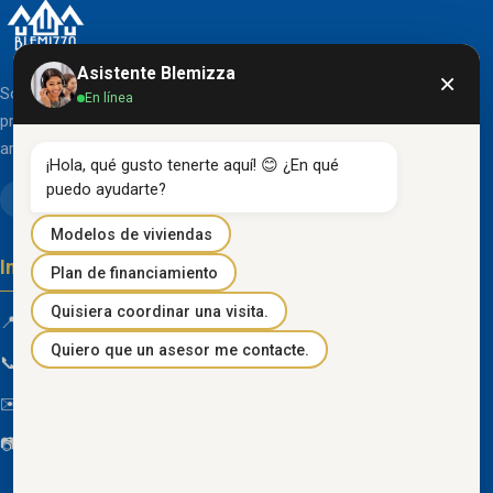
Asistente Blemizza
×
Somos una organización líder en el desarrollo de
En línea
proyectos inmobiliarios que destacan por su diseño
arquitectónico clásico y acabados de primera línea.
¡Hola, qué gusto tenerte aquí! 😊 ¿En qué 
puedo ayudarte?
Modelos de viviendas
Información de contacto
Plan de financiamiento
Quisiera coordinar una visita.
📍 Km 85 Vía Progreso, Playas, Guayas, Ecuador
Quiero que un asesor me contacte.
📞
096 934 4318
✉️
blemizza@gmail.com
📷
@blemizza_inmobiliaria