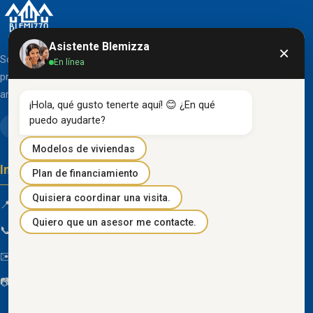
Asistente Blemizza
×
Somos una organización líder en el desarrollo de
En línea
proyectos inmobiliarios que destacan por su diseño
arquitectónico clásico y acabados de primera línea.
¡Hola, qué gusto tenerte aquí! 😊 ¿En qué 
puedo ayudarte?
Modelos de viviendas
Información de contacto
Plan de financiamiento
Quisiera coordinar una visita.
📍 Km 85 Vía Progreso, Playas, Guayas, Ecuador
Quiero que un asesor me contacte.
📞
096 934 4318
✉️
blemizza@gmail.com
📷
@blemizza_inmobiliaria