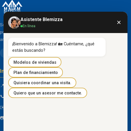
Asistente Blemizza
×
Somos una organización líder en el desarrollo de
En línea
proyectos inmobiliarios que destacan por su diseño
arquitectónico clásico y acabados de primera línea.
¡Bienvenido a Blemizza! 🏡 Cuéntame, ¿qué 
estás buscando?
Modelos de viviendas
Información de contacto
Plan de financiamiento
Quisiera coordinar una visita.
📍 Km 85 Vía Progreso, Playas, Guayas, Ecuador
Quiero que un asesor me contacte.
📞
096 934 4318
✉️
blemizza@gmail.com
📷
@blemizza_inmobiliaria