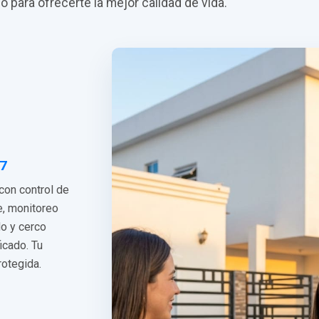
do para ofrecerte la mejor calidad de vida.
/7
 con control de
e, monitoreo
do y cerco
ficado. Tu
rotegida.