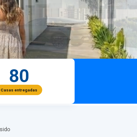
80
Casas entregadas
sido