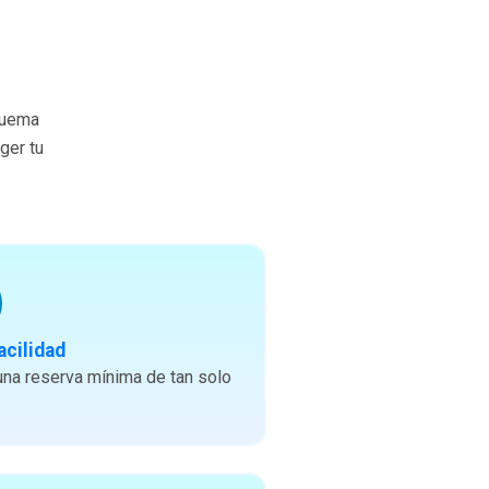
quema
ger tu
acilidad
na reserva mínima de tan solo