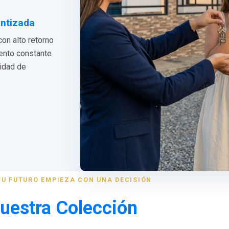
antizada
con alto retorno
iento constante
lidad de
TU FUTURO EMPIEZA CON UNA DECISIÓN
uestra Colección