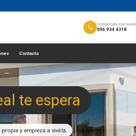
Comunícate con noso
096 934 4318
ones
Contacto
eal te espera
propia y empieza a vivirla.