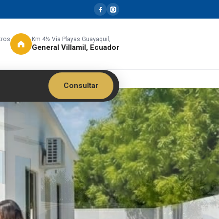
tros
Km 4½ Vía Playas Guayaquil,
General Villamil, Ecuador
Consultar