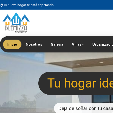
Tu nuevo hogar te está esperando
Inicio
Nosotros
Galería
Villas
Urbanizaci
⌄
Tu hogar id
Deja de soñar con tu casa 