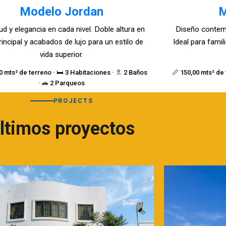
Modelo Jordan
M
ud y elegancia en cada nivel. Doble altura en
Diseño contem
rincipal y acabados de lujo para un estilo de
Ideal para fami
vida superior.
0 mts² de terreno · 🛏️ 3 Habitaciones · 🚿 2 Baños
📏 150,00 mts² de 
· 🚗 2 Parqueos
PROJECTS
ltimos proyectos