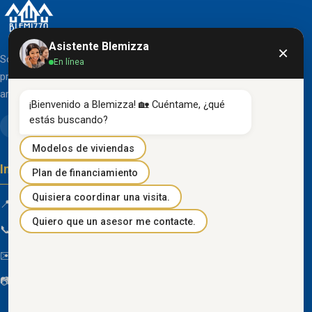
Asistente Blemizza
×
Somos una organización líder en el desarrollo de
En línea
proyectos inmobiliarios que destacan por su diseño
arquitectónico clásico y acabados de primera línea.
¡Bienvenido a Blemizza! 🏡 Cuéntame, ¿qué 
estás buscando?
Modelos de viviendas
Información de contacto
Plan de financiamiento
Quisiera coordinar una visita.
📍 Km 85 Vía Progreso, Playas, Guayas, Ecuador
Quiero que un asesor me contacte.
📞
096 934 4318
✉️
blemizza@gmail.com
📷
@blemizza_inmobiliaria