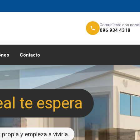
Comunícate con noso
096 934 4318
ones
Contacto
eal te espera
propia y empieza a vivirla.