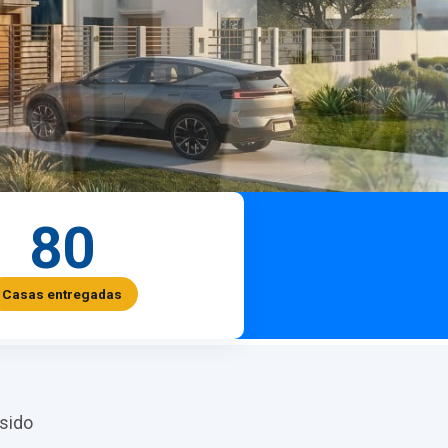
80
Casas entregadas
sido