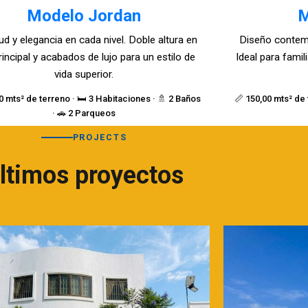
Modelo Jordan
M
ud y elegancia en cada nivel. Doble altura en
Diseño contem
rincipal y acabados de lujo para un estilo de
Ideal para fami
vida superior.
0 mts² de terreno · 🛏️ 3 Habitaciones · 🚿 2 Baños
📏 150,00 mts² de 
· 🚗 2 Parqueos
PROJECTS
ltimos proyectos