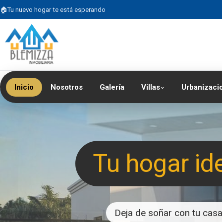
Tu nuevo hogar te está esperando
Inicio
Nosotros
Galería
Villas
Urbanizaci
⌄
Tu hogar id
Deja de soñar con tu casa 