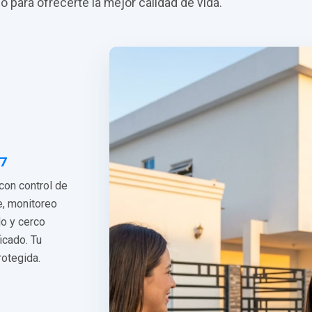
do para ofrecerte la mejor calidad de vida.
/7
 con control de
e, monitoreo
do y cerco
ficado. Tu
rotegida.