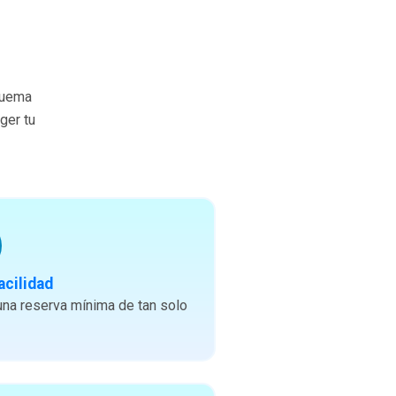
quema
ger tu
acilidad
na reserva mínima de tan solo