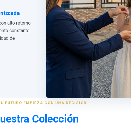
antizada
con alto retorno
iento constante
lidad de
TU FUTURO EMPIEZA CON UNA DECISIÓN
uestra Colección