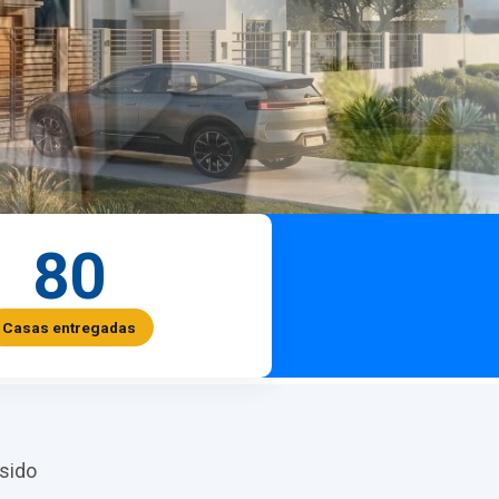
80
Casas entregadas
sido