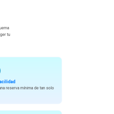
quema
ger tu
acilidad
na reserva mínima de tan solo