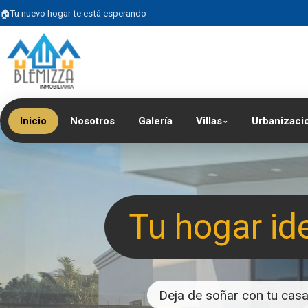
Tu nuevo hogar te está esperando
Inicio
Nosotros
Galería
Villas
Urbanizaci
⌄
Tu hogar id
Deja de soñar con tu casa 