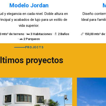
Modelo Jordan
M
ud y elegancia en cada nivel. Doble altura en
Diseño contem
rincipal y acabados de lujo para un estilo de
Ideal para fami
vida superior.
0 mts² de terreno · 🛏️ 3 Habitaciones · 🚿 2 Baños
📏 150,00 mts² de 
· 🚗 2 Parqueos
PROJECTS
ltimos proyectos