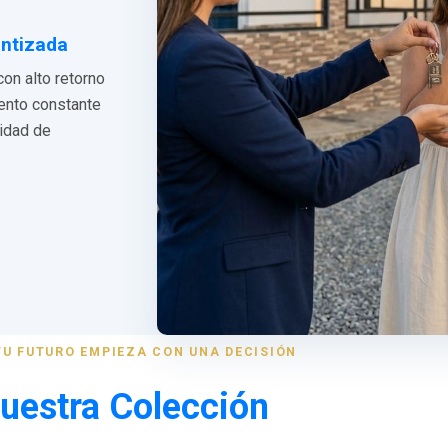
antizada
con alto retorno
iento constante
lidad de
TU FUTURO EMPIEZA CON UNA DECISIÓN
uestra Colección