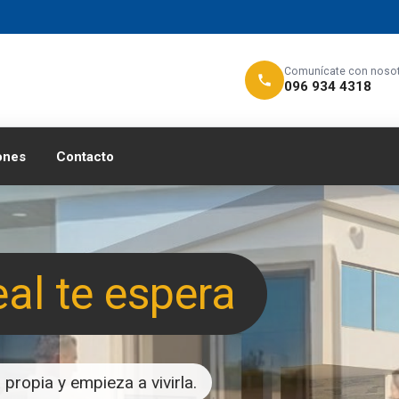
Comunícate con noso
096 934 4318
ones
Contacto
eal te espera
propia y empieza a vivirla.