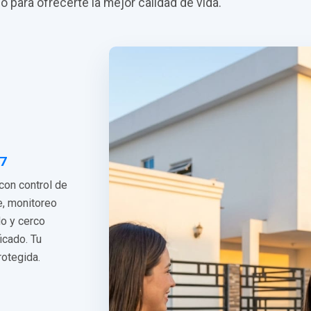
do para ofrecerte la mejor calidad de vida.
/7
 con control de
e, monitoreo
do y cerco
ficado. Tu
rotegida.