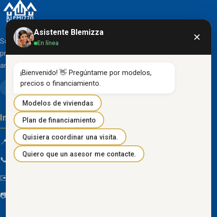
Asistente Blemizza
×
Somos una organización líder en el desarrollo de
En línea
proyectos inmobiliarios que destacan por su diseño
arquitectónico clásico y acabados de primera línea.
¡Bienvenido! 👋 Pregúntame por modelos, 
precios o financiamiento.
Modelos de viviendas
Información de contacto
Plan de financiamiento
Quisiera coordinar una visita.
📍 Km 85 Vía Progreso, Playas, Guayas, Ecuador
Quiero que un asesor me contacte.
📞
096 934 4318
✉️
blemizza@gmail.com
📷
@blemizza_inmobiliaria