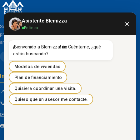
Asistente Blemizza
×
Somos una organización líder en el desarrollo de
En línea
proyectos inmobiliarios que destacan por su diseño
arquitectónico clásico y acabados de primera línea.
¡Bienvenido a Blemizza! 🏡 Cuéntame, ¿qué 
estás buscando?
Modelos de viviendas
Información de contacto
Plan de financiamiento
Quisiera coordinar una visita.
📍 Km 85 Vía Progreso, Playas, Guayas, Ecuador
Quiero que un asesor me contacte.
📞
096 934 4318
✉️
blemizza@gmail.com
📷
@blemizza_inmobiliaria