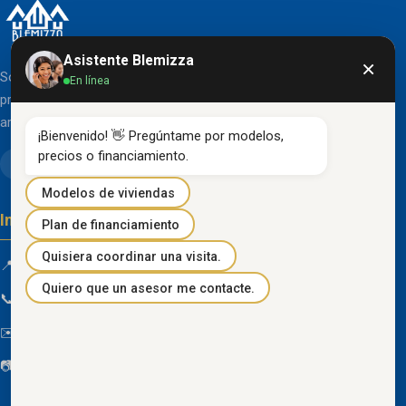
Asistente Blemizza
×
Somos una organización líder en el desarrollo de
En línea
proyectos inmobiliarios que destacan por su diseño
arquitectónico clásico y acabados de primera línea.
¡Bienvenido! 👋 Pregúntame por modelos, 
precios o financiamiento.
Modelos de viviendas
Información de contacto
Plan de financiamiento
Quisiera coordinar una visita.
📍 Km 85 Vía Progreso, Playas, Guayas, Ecuador
Quiero que un asesor me contacte.
📞
096 934 4318
✉️
blemizza@gmail.com
📷
@blemizza_inmobiliaria