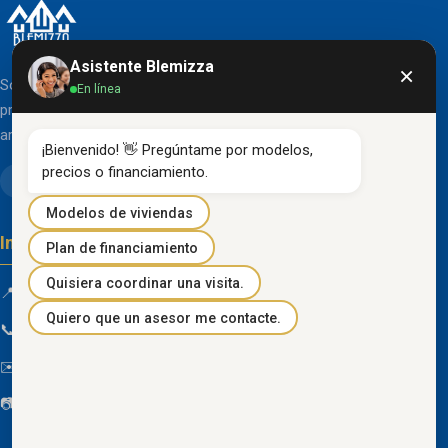
Asistente Blemizza
×
Somos una organización líder en el desarrollo de
En línea
proyectos inmobiliarios que destacan por su diseño
arquitectónico clásico y acabados de primera línea.
¡Bienvenido! 👋 Pregúntame por modelos, 
precios o financiamiento.
Modelos de viviendas
Información de contacto
Plan de financiamiento
Quisiera coordinar una visita.
📍 Km 85 Vía Progreso, Playas, Guayas, Ecuador
Quiero que un asesor me contacte.
📞
096 934 4318
✉️
blemizza@gmail.com
📷
@blemizza_inmobiliaria