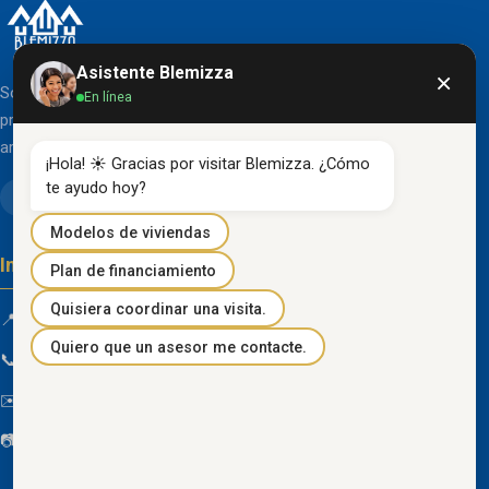
Asistente Blemizza
×
Somos una organización líder en el desarrollo de
En línea
proyectos inmobiliarios que destacan por su diseño
arquitectónico clásico y acabados de primera línea.
¡Hola! ☀️ Gracias por visitar Blemizza. ¿Cómo 
te ayudo hoy?
Modelos de viviendas
Información de contacto
Plan de financiamiento
Quisiera coordinar una visita.
📍 Km 85 Vía Progreso, Playas, Guayas, Ecuador
Quiero que un asesor me contacte.
📞
096 934 4318
✉️
blemizza@gmail.com
📷
@blemizza_inmobiliaria