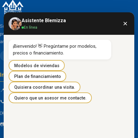
Asistente Blemizza
×
Somos una organización líder en el desarrollo de
En línea
proyectos inmobiliarios que destacan por su diseño
arquitectónico clásico y acabados de primera línea.
¡Bienvenido! 👋 Pregúntame por modelos, 
precios o financiamiento.
Modelos de viviendas
Información de contacto
Plan de financiamiento
Quisiera coordinar una visita.
📍 Km 85 Vía Progreso, Playas, Guayas, Ecuador
Quiero que un asesor me contacte.
📞
096 934 4318
✉️
blemizza@gmail.com
📷
@blemizza_inmobiliaria