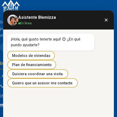
Asistente Blemizza
×
Somos una organización líder en el desarrollo de
En línea
proyectos inmobiliarios que destacan por su diseño
arquitectónico clásico y acabados de primera línea.
¡Hola, qué gusto tenerte aquí! 😊 ¿En qué 
puedo ayudarte?
Modelos de viviendas
Información de contacto
Plan de financiamiento
Quisiera coordinar una visita.
📍 Km 85 Vía Progreso, Playas, Guayas, Ecuador
Quiero que un asesor me contacte.
📞
096 934 4318
✉️
blemizza@gmail.com
📷
@blemizza_inmobiliaria