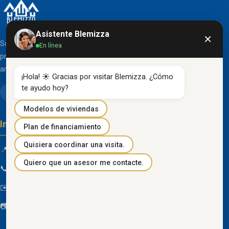
Asistente Blemizza
×
Somos una organización líder en el desarrollo de
En línea
proyectos inmobiliarios que destacan por su diseño
arquitectónico clásico y acabados de primera línea.
¡Hola! ☀️ Gracias por visitar Blemizza. ¿Cómo 
te ayudo hoy?
Modelos de viviendas
Información de contacto
Plan de financiamiento
Quisiera coordinar una visita.
📍 Km 85 Vía Progreso, Playas, Guayas, Ecuador
Quiero que un asesor me contacte.
📞
096 934 4318
✉️
blemizza@gmail.com
📷
@blemizza_inmobiliaria