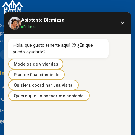
Asistente Blemizza
×
Somos una organización líder en el desarrollo de
En línea
proyectos inmobiliarios que destacan por su diseño
arquitectónico clásico y acabados de primera línea.
¡Hola, qué gusto tenerte aquí! 😊 ¿En qué 
puedo ayudarte?
Modelos de viviendas
Información de contacto
Plan de financiamiento
Quisiera coordinar una visita.
📍 Km 85 Vía Progreso, Playas, Guayas, Ecuador
Quiero que un asesor me contacte.
📞
096 934 4318
✉️
blemizza@gmail.com
📷
@blemizza_inmobiliaria