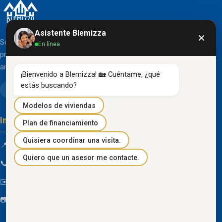
Asistente Blemizza
×
Somos una organización líder en el desarrollo de
En línea
proyectos inmobiliarios que destacan por su diseño
arquitectónico clásico y acabados de primera línea.
¡Bienvenido a Blemizza! 🏡 Cuéntame, ¿qué 
estás buscando?
Modelos de viviendas
Información de contacto
Plan de financiamiento
Quisiera coordinar una visita.
📍 Km 85 Vía Progreso, Playas, Guayas, Ecuador
Quiero que un asesor me contacte.
📞
096 934 4318
✉️
blemizza@gmail.com
📷
@blemizza_inmobiliaria